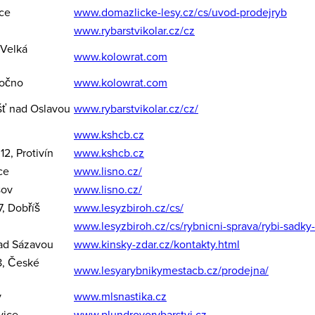
ce
www.domazlicke-lesy.cz/cs/uvod-prodejryb
www.rybarstvikolar.cz/cz
 Velká
www.kolowrat.com
počno
www.kolowrat.com
šť nad Oslavou
www.rybarstvikolar.cz/cz/
www.kshcb.cz
2, Protivín
www.kshcb.cz
ce
www.lisno.cz/
šov
www.lisno.cz/
, Dobříš
www.lesyzbiroh.cz/cs/
www.lesyzbiroh.cz/cs/rybnicni-sprava/rybi-sadky
ad Sázavou
www.kinsky-zdar.cz/kontakty.html
8, České
www.lesyarybnikymestacb.cz/prodejna/
v
www.mlsnastika.cz
vice
www.plundrovorybarstvi.cz