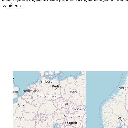
tí zapíšeme.