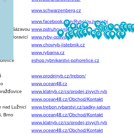
ce
www.schwarzenberg.cz
www.facebook.com/RybolovJestrebi
eč nad Sázavou
www.pstruhovyraj.cz
 nad Moravicí
www.ryby-opava.cz
ník
www.chovryb-jistebnik.cz
o
www.rybarna.cz
ořelice
eshop.rybnikarstvi-pohorelice.cz
ň
www.prodejryb.cz/trebon/
no
www.ocean48.cz
oražďovice
www.klatryb.cz/cs/prodej-zivych-ryb
www.ocean48.cz/Obchod/Kontakt
 nad Lužnicí
www.trebon.rybarstvi.cz/sadky-saloun
, Brno
www.ocean48.cz/Obchod/Kontakt
www.klatryb.cz/cs/prodej-zivych-ryb
www.ocean48.cz/Obchod/Kontakt