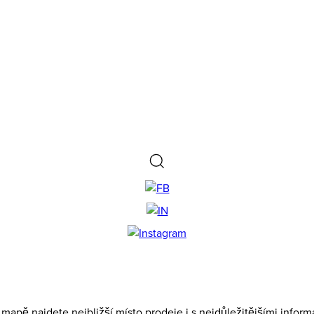
Na mapě najdete nejbližší místo prodeje i s nejdůležitějšími inf