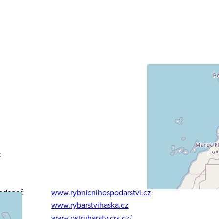
:
ohdaneč
www.rybnicnihospodarstvi.cz
www.rybarstvihaska.cz
www.pstruharstvicrs.cz/