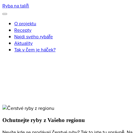
Ryba na talíři
O projektu
Recepty
Najdi svého rybáře
Aktuality
Tak v čem je háček?
Ochutnejte ryby z Vašeho regionu
Nevíte kde se prodávají čerstvé ryby? Tak to jste tu správně. 