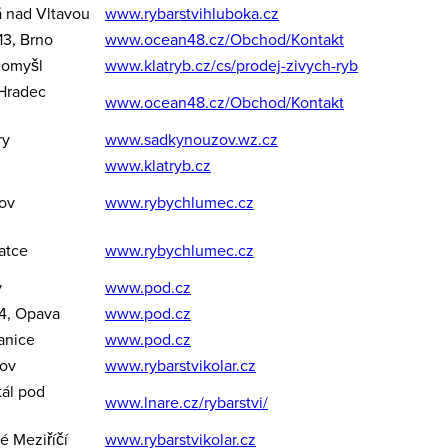
á nad Vltavou
www.rybarstvihluboka.cz
13, Brno
www.ocean48.cz/Obchod/Kontakt
comyšl
www.klatryb.cz/cs/prodej-zivych-ryb
 Hradec
www.ocean48.cz/Obchod/Kontakt
ry
www.sadkynouzov.wz.cz
www.klatryb.cz
ov
www.rybychlumec.cz
atce
www.rybychlumec.cz
v
www.pod.cz
54, Opava
www.pod.cz
anice
www.pod.cz
nov
www.rybarstvikolar.cz
ál pod
www.lnare.cz/rybarstvi/
é Meziříčí
www.rybarstvikolar.cz