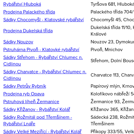
Rybářství Hluboká
Tyršova 681, Hlubok
Prodejna Palackého třída
Palackého třída 704/
Sádky Chocomyšl - Klatovské rybářství
Chocomyšl 45, Cho
Dukelská třída 11/10,
Prodejna Dukelská třída
Králové
Sádky Nouzov
Nouzov 23, Dymoku
Pstruhárna Pivoň - Klatovké rybářství
Pivoň, Mnichov
Sádky Střehom - Rybářství Chlumec n.
Střehom, Dolní Bous
Cidlinou
Sádky Charvatce - Rybářství Chlumec n.
Charvatce 113, Charv
Cidlinou
Sádky Petrův Rybník
Papírový mlýn, Krno
Prodejna ryb Opava
Kolofíkovo nábřeží 
Pstruhová líheň Žermanice
Žermanice 93, Žerm
Sádky Křižanov - Rybářství Kolář
Křižanov 365, Křiža
Sádky Rožmitál pod Třemšínem -
Sádecká 238, Rožmit
Rybářství Lnáře
Třemšínem
Sádky Velké Meziřící - Rybářství Kolář
Příkopy 333/55, Velk