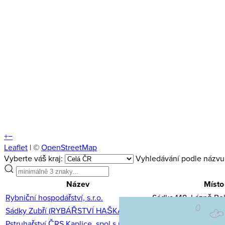
+
−
Leaflet
| ©
OpenStreetMap
Vyberte váš kraj:
Vyhledávání podle názvu
Název
Místo
Rybniční hospodářství, s.r.o.
Sádka 148, Lázně B
Sádky Zubří (RYBÁŘSTVÍ HAŠKA s.r.o.)
Hamerská 679, Zubří
Pstruhařství ČRS Kaplice, spol.s r.o.
Mostky 46, Kaplice