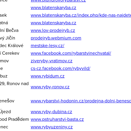
www.blatenskaryba.cz
ísek
www.blatenskaryba.cz/index.php/kde-nas-najdet
atná
www.blatenskaryba.cz
lní Bečva
www.lov-prodejryb.cz
ý Jičín
prodejryb.webmium.com
dec Králové
mestske-lesy.cz/
í Cerekev
www.facebook.com/rybarstvinechvatal/
timov
ziveryby-vratimov.cz
ce
cs-cz.facebook.com/rybyvild/
ěbuz
www.rybidum.cz
29, Ronov nad
www.ryby-ronov.cz
Benešov
www.rybarstvi-hodonin.cz/prodejna-dolni-benes
 Újezd
www.ryby-dubina.cz
 pod Pradědem
www.pstruharstvi-basta.cz
enec
www.rybyuzeniny.cz