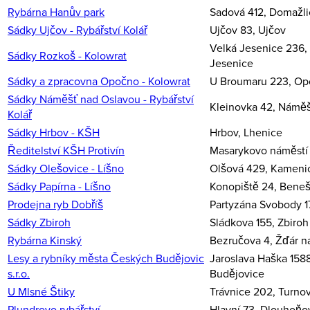
Rybárna Hanův park
Sadová 412, Domažli
Sádky Ujčov - Rybářství Kolář
Ujčov 83, Ujčov
Velká Jesenice 236,
Sádky Rozkoš - Kolowrat
Jesenice
Sádky a zpracovna Opočno - Kolowrat
U Broumaru 223, O
Sádky Náměšť nad Oslavou - Rybářství
Kleinovka 42, Námě
Kolář
Sádky Hrbov - KŠH
Hrbov, Lhenice
Ředitelství KŠH Protivín
Masarykovo náměstí 1
Sádky Olešovice - Líšno
Olšová 429, Kameni
Sádky Papírna - Líšno
Konopiště 24, Bene
Prodejna ryb Dobříš
Partyzána Svobody 17
Sádky Zbiroh
Sládkova 155, Zbiroh
Rybárna Kinský
Bezručova 4, Žďár n
Lesy a rybníky města Českých Budějovic
Jaroslava Haška 158
s.r.o.
Budějovice
U Mlsné Štiky
Trávnice 202, Turno
Plundrovo rybářství
Hlavní 73, Dlouhoňo