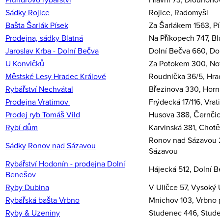
Sádky Rojice
Rojice, Radomyšl
Bašta Šarlák Písek
Za Šarlákem 1563, P
Prodejna, sádky Blatná
Na Příkopech 747, Bl
Jaroslav Krba - Dolní Bečva
Dolní Bečva 660, Do
U Konvičků
Za Potokem 300, Nov
Městské Lesy Hradec Králové
Roudnička 36/5, Hra
Rybářství Nechvátal
Březinova 330, Horn
Prodejna Vratimov
Frýdecká 17/116, Vra
Prodej ryb Tomáš Vild
Husova 388, Černči
Rybí dům
Karvinská 381, Chot
Ronov nad Sázavou 
Sádky Ronov nad Sázavou
Sázavou
Rybářství Hodonín - prodejna Dolní
Hájecká 512, Dolní 
Benešov
Ryby Dubina
V Uličce 57, Vysoký
Rybářská bašta Vrbno
Mnichov 103, Vrbno
Ryby & Uzeniny
Studenec 446, Stud