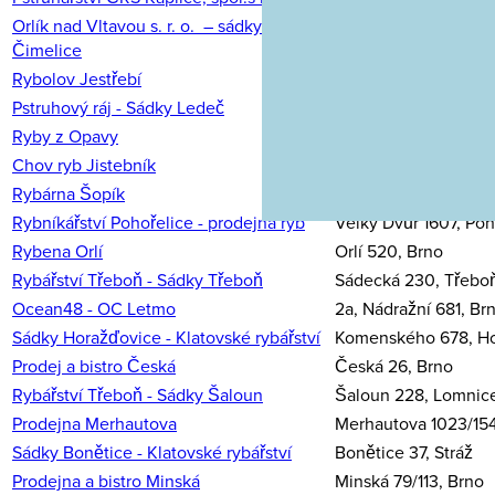
Orlík nad Vltavou s. r. o. – sádky
Čimelice 65, Čimeli
Čimelice
Rybolov Jestřebí
Jestřebí, Brtnice
Pstruhový ráj - Sádky Ledeč
Barborka 1000, Led
Ryby z Opavy
Opavská 213, Hradec
Chov ryb Jistebník
Jistebník 393, Jisteb
Rybárna Šopík
Božetěchova 6, Brn
Rybníkářství Pohořelice - prodejna ryb
Velký Dvůr 1607, Poh
Rybena Orlí
Orlí 520, Brno
Rybářství Třeboň - Sádky Třeboň
Sádecká 230, Třebo
Ocean48 - OC Letmo
2a, Nádražní 681, Br
Sádky Horažďovice - Klatovské rybářství
Komenského 678, H
Prodej a bistro Česká
Česká 26, Brno
Rybářství Třeboň - Sádky Šaloun
Šaloun 228, Lomnice
Prodejna Merhautova
Merhautova 1023/154
Sádky Bonětice - Klatovské rybářství
Bonětice 37, Stráž
Prodejna a bistro Minská
Minská 79/113, Brno